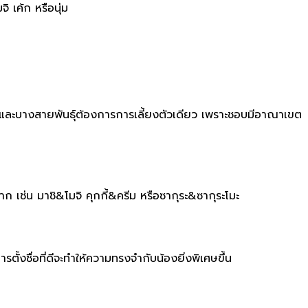
ิ เค้ก หรือนุ่ม
างคืน และบางสายพันธุ์ต้องการการเลี้ยงตัวเดียว เพราะชอบมีอาณาเขต
ักมาก เช่น มาชิ&โมจิ คุกกี้&ครีม หรือซากุระ&ซากุระโมะ
ั้งชื่อที่ดีจะทำให้ความทรงจำกับน้องยิ่งพิเศษขึ้น