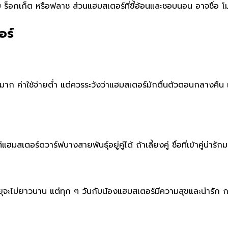
บ ร็อกเก็ต หรือฟลาช ส่วนแฮมสเตอร์ที่ขี้อ้อนและชอบนอน อาจชื่อ โมจ
อร์
้พื้นที่มาก ค่าใช้จ่ายต่ำ แต่ควรระวังว่าแฮมสเตอร์มักตื่นตัวตอนกล
ฮมสเตอร์ดวาร์ฟบางสายพันธุ์อยู่คู่ได้ ถ้าเลี้ยงคู่ ชื่อที่เข้าคู่น่าร
ุจะไม่ยาวนาน แต่ทุก ๆ วันกับน้องแฮมสเตอร์มีความสุขและน่ารัก การต