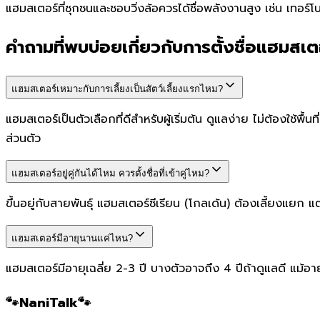
แฮมสเตอร์ที่ซุกซนและชอบวิ่งล้อควรได้ชื่อพลังงานสูง เช่น เทอร์โ
คำถามที่พบบ่อยเกี่ยวกับการตั้งชื่อแฮมสเต
แฮมสเตอร์เหมาะกับการเลี้ยงเป็นสัตว์เลี้ยงแรกไหม?
แฮมสเตอร์เป็นตัวเลือกที่ดีสำหรับผู้เริ่มต้น ดูแลง่าย ไม่ต้องใช
ส่วนตัว
แฮมสเตอร์อยู่คู่กันได้ไหม ควรตั้งชื่อที่เข้าคู่ไหม?
ขึ้นอยู่กับสายพันธุ์ แฮมสเตอร์ซีเรียน (โกลเด้น) ต้องเลี้ยงแยก แต่แ
แฮมสเตอร์มีอายุนานแค่ไหน?
แฮมสเตอร์มีอายุเฉลี่ย 2-3 ปี บางตัวอาจถึง 4 ปีถ้าดูแลดี แม้อาย
🐾NaniTalk🐾