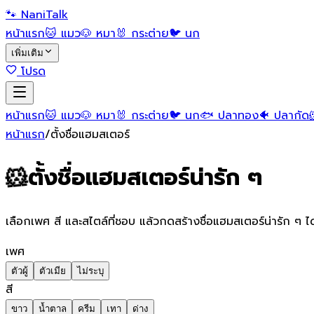
🐾 NaniTalk
หน้าแรก
🐱 แมว
🐶 หมา
🐰 กระต่าย
🐦 นก
เพิ่มเติม
โปรด
หน้าแรก
🐱 แมว
🐶 หมา
🐰 กระต่าย
🐦 นก
🐟 ปลาทอง
🐠 ปลากัด
หน้าแรก
/
ตั้งชื่อแฮมสเตอร์
🐹
ตั้งชื่อแฮมสเตอร์น่ารัก ๆ
เลือกเพศ สี และสไตล์ที่ชอบ แล้วกดสร้างชื่อแฮมสเตอร์น่ารัก ๆ ไ
เพศ
ตัวผู้
ตัวเมีย
ไม่ระบุ
สี
ขาว
น้ำตาล
ครีม
เทา
ด่าง