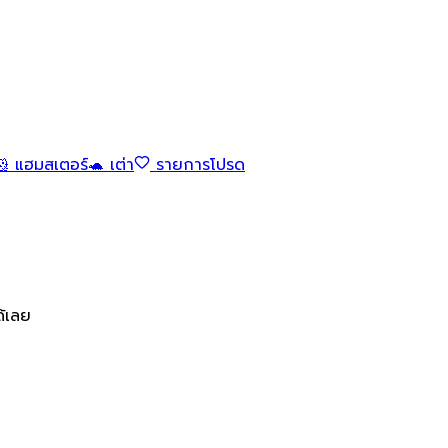
🐹 แฮมสเตอร์
🐢 เต่า
รายการโปรด
ด้เลย